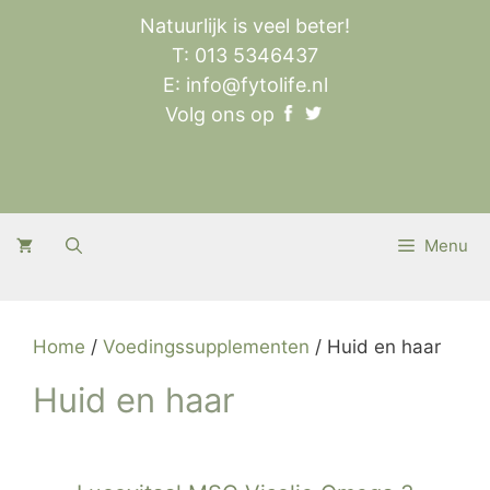
Ga
Natuurlijk is veel beter!
naar
T: 013 5346437
de
E:
info@fytolife.nl
inhoud
Volg ons op
Menu
Home
/
Voedingssupplementen
/ Huid en haar
Huid en haar