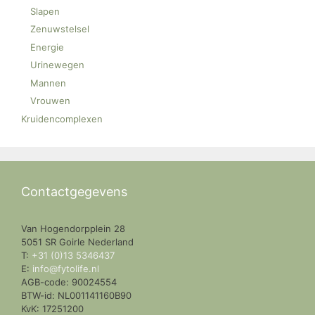
Slapen
Zenuwstelsel
Energie
Urinewegen
Mannen
Vrouwen
Kruidencomplexen
Contactgegevens
Van Hogendorpplein 28
5051 SR Goirle Nederland
T:
+31 (0)13 5346437
E:
info@fytolife.nl
AGB-code: 90024554
BTW-id: NL001141160B90
KvK: 17251200