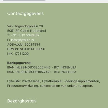
Contactgegevens
Van Hogendorpplein 28
5051 SR Goirle Nederland
T:
+31 (0)13 5346437
E:
info@fytolife.nl
AGB-code: 90024554
BTW-id: NL001141160B90
KvK: 17251200
Bankgegevens:
IBAN: NL93INGB0686661443 - BIC: INGBNL2A
IBAN: NL68INGB0001056969 - BIC: INGBNL2A
Fyto-life: Private label, Fytotherapie, Voedingssupplementen,
Productontwikkeling, samenstellen van unieke recepten.
Bezorgkosten