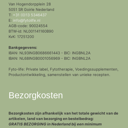
Van Hogendorpplein 28
5051 SR Goirle Nederland
T:
+31 (0)13 5346437
E:
info@fytolife.nl
AGB-code: 90024554
BTW-id: NL001141160B90
KvK: 17251200
Bankgegevens:
IBAN: NL93INGB0686661443 - BIC: INGBNL2A
IBAN: NL68INGB0001056969 - BIC: INGBNL2A
Fyto-life: Private label, Fytotherapie, Voedingssupplementen,
Productontwikkeling, samenstellen van unieke recepten.
Bezorgkosten
Bezorgkosten zijn afhankelijk van het totale gewicht van de
artikelen, land van bezorging en bestelbedrag:
GRATIS BEZORGING in Nederland bij een minimum