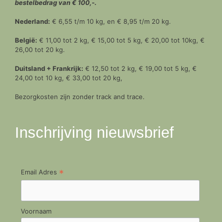
bestelbedrag van € 100,-.
Nederland:
€ 6,55 t/m 10 kg, en € 8,95 t/m 20 kg.
België:
€ 11,00 tot 2 kg, € 15,00 tot 5 kg, € 20,00 tot 10kg, €
26,00 tot 20 kg.
Duitsland + Frankrijk:
€ 12,50 tot 2 kg, € 19,00 tot 5 kg, €
24,00 tot 10 kg, € 33,00 tot 20 kg,
Bezorgkosten zijn zonder track and trace.
Inschrijving nieuwsbrief
*
Email Adres
Voornaam