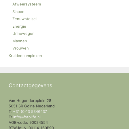
Afweersysteem
Slapen
Zenuwstelsel
Energie
Urinewegen
Mannen
Vrouwen
Kruidencomplexen
Contactgegevens
Van Hogendorpplein 28
5051 SR Goirle Nederland
T:
+31 (0)13 5346437
E:
info@fytolife.nl
AGB-code: 90024554
BTW-id: NL001141160B90