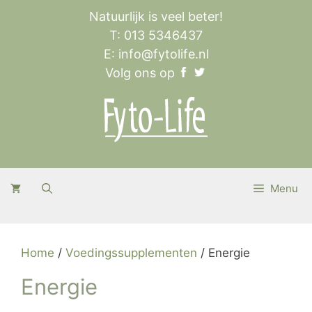
Ga
Natuurlijk is veel beter!
naar
T: 013 5346437
de
E:
info@fytolife.nl
inhoud
Volg ons op
Menu
Home
/
Voedingssupplementen
/ Energie
Energie