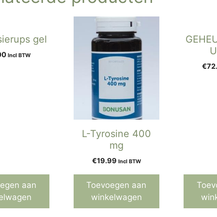
ierups gel
GEHE
U
00
Incl BTW
€
72
L-Tyrosine 400
mg
€
19.99
Incl BTW
egen aan
Toevoegen aan
Toev
elwagen
winkelwagen
win