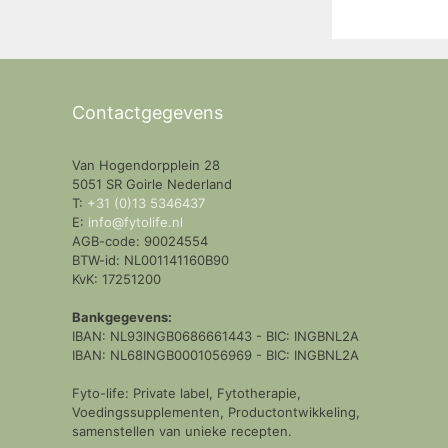
Contactgegevens
Van Hogendorpplein 28
5051 SR Goirle Nederland
T:
+31 (0)13 5346437
E:
info@fytolife.nl
AGB-code: 90024554
BTW-id: NL001141160B90
KvK: 17251200
Bankgegevens:
IBAN: NL93INGB0686661443 - BIC: INGBNL2A
IBAN: NL68INGB0001056969 - BIC: INGBNL2A
Fyto-life: Private label, Fytotherapie,
Voedingssupplementen, Productontwikkeling,
samenstellen van unieke recepten.