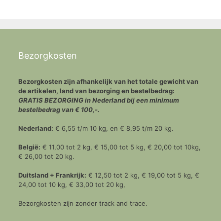
Bezorgkosten
Bezorgkosten zijn afhankelijk van het totale gewicht van
de artikelen, land van bezorging en bestelbedrag:
GRATIS BEZORGING in Nederland bij een minimum
bestelbedrag van € 100,-.
Nederland:
€ 6,55 t/m 10 kg, en € 8,95 t/m 20 kg.
België:
€ 11,00 tot 2 kg, € 15,00 tot 5 kg, € 20,00 tot 10kg,
€ 26,00 tot 20 kg.
Duitsland + Frankrijk:
€ 12,50 tot 2 kg, € 19,00 tot 5 kg, €
24,00 tot 10 kg, € 33,00 tot 20 kg,
Bezorgkosten zijn zonder track and trace.