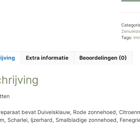
Categori
Zenuwste
Tags:
im
ijving
Extra informatie
Beoordelingen (0)
hrijving
tten
reparaat bevat Duivelsklauw, Rode zonnehoed, Citroenm
, Scharlei, Ijzerhard, Smalbladige zonnehoed, Fenegri