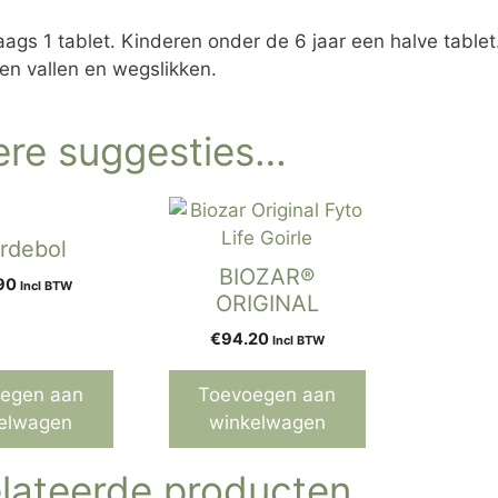
ags 1 tablet. Kinderen onder de 6 jaar een halve tablet
ten vallen en wegslikken.
re suggesties…
rdebol
BIOZAR®
90
Incl BTW
ORIGINAL
€
94.20
Incl BTW
egen aan
Toevoegen aan
elwagen
winkelwagen
lateerde producten