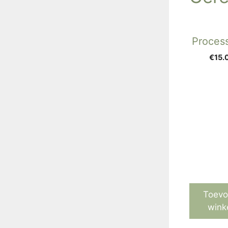
Process
€
15.
Toevo
wink