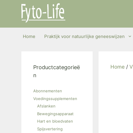
Ga
naar
de
inhoud
Home
Praktijk voor natuurlijke geneeswijzen
Home
/
V
Productcategorieë
n
Abonnementen
Voedingssupplementen
Afslanken
Bewegingsapparaat
Hart en bloedvaten
Spijsvertering