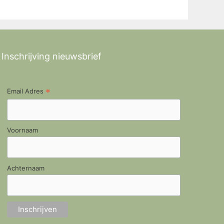
Inschrijving nieuwsbrief
*
Email Adres
Voornaam
Achternaam