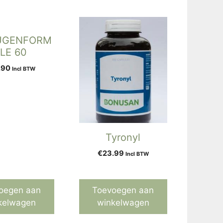
UGENFORM
LE 60
.90
Incl BTW
Tyronyl
€
23.99
Incl BTW
oegen aan
Toevoegen aan
kelwagen
winkelwagen