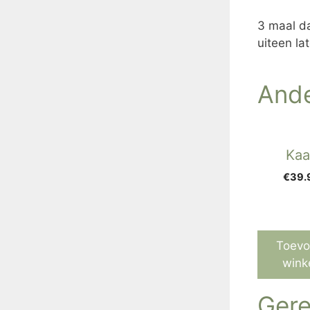
3 maal da
uiteen la
Ande
Kaa
€
39.
Toevo
wink
Gere