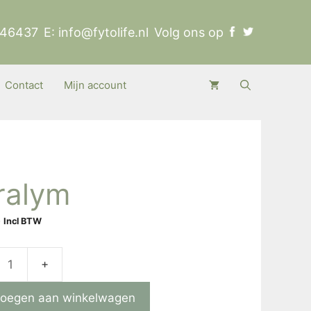
346437
E:
info@fytolife.nl
Volg ons op
Contact
Mijn account
ralym
5
Incl BTW
m
oegen aan winkelwagen