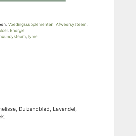
eën:
Voedingssupplementen
,
Afweersysteem
,
lsel
,
Energie
muunsysteem
,
lyme
elisse, Duizendblad, Lavendel,
ek.