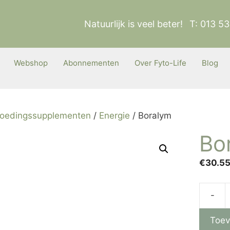
Natuurlijk is veel beter!
T: 013 5
Webshop
Abonnementen
Over Fyto-Life
Blog
oedingssupplementen
/
Energie
/ Boralym
Bo
€
30.5
Boraly
aantal
Toev