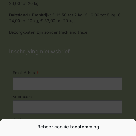
26,00 tot 20 kg.
Duitsland + Frankrijk:
€ 12,50 tot 2 kg, € 19,00 tot 5 kg, €
24,00 tot 10 kg, € 33,00 tot 20 kg,
Bezorgkosten zijn zonder track and trace.
Inschrijving nieuwsbrief
*
Email Adres
Voornaam
Achternaam
Beheer cookie toestemming