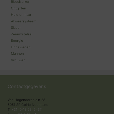
Bloedsuiker
Ontgiften
Huid en haar
Afweersysteem
Slapen
Zenuwstelsel
Energie
Urinewegen
Mannen
Vrouwen
Contactgegevens
Van Hogendorpplein 28
5051 SR Goirle Nederland
T:
+31 (0)13 5346437