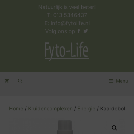
Ga
Natuurlijk is veel beter!
naar
T: 013 5346437
de
E:
info@fytolife.nl
inhoud
Volg ons op
Menu
Home
/
Kruidencomplexen
/
Energie
/ Kaardebol