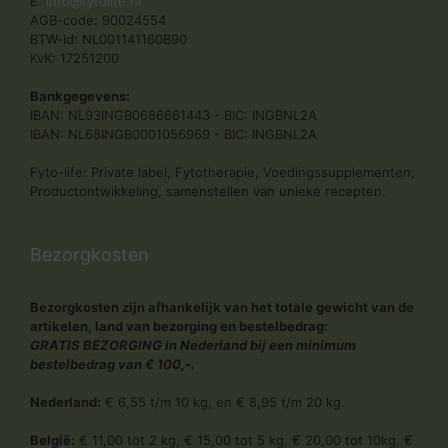
E:
info@fytolife.nl
AGB-code: 90024554
BTW-id: NL001141160B90
KvK: 17251200
Bankgegevens:
IBAN: NL93INGB0686661443 - BIC: INGBNL2A
IBAN: NL68INGB0001056969 - BIC: INGBNL2A
Fyto-life: Private label, Fytotherapie, Voedingssupplementen,
Productontwikkeling, samenstellen van unieke recepten.
Bezorgkosten
Bezorgkosten zijn afhankelijk van het totale gewicht van de
artikelen, land van bezorging en bestelbedrag:
GRATIS BEZORGING in Nederland bij een minimum
bestelbedrag van € 100,-.
Nederland:
€ 6,55 t/m 10 kg, en € 8,95 t/m 20 kg.
België:
€ 11,00 tot 2 kg, € 15,00 tot 5 kg, € 20,00 tot 10kg, €