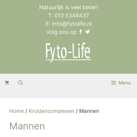
Ga
Natuurlijk is veel beter!
naar
T: 013 5346437
de
E:
info@fytolife.nl
inhoud
Volg ons op
Menu
Home
/
Kruidencomplexen
/ Mannen
Mannen