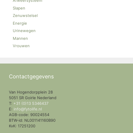
Afweersysteem
Slapen
Zenuwstelsel
Energie
Urinewegen
Mannen
Vrouwen
Contactgegevens
Van Hogendorpplein 28
5051 SR Goirle Nederland
T:
+31 (0)13 5346437
E:
info@fytolife.nl
AGB-code: 90024554
BTW-id: NL001141160B90
KvK: 17251200