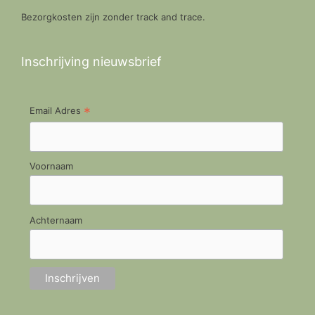
Bezorgkosten zijn zonder track and trace.
Inschrijving nieuwsbrief
*
Email Adres
Voornaam
Achternaam