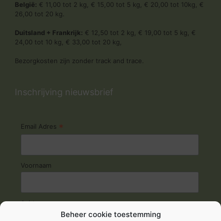
België:
€ 11,00 tot 2 kg, € 15,00 tot 5 kg, € 20,00 tot 10kg, €
26,00 tot 20 kg.
Duitsland + Frankrijk:
€ 12,50 tot 2 kg, € 19,00 tot 5 kg, €
24,00 tot 10 kg, € 33,00 tot 20 kg,
Bezorgkosten zijn zonder track and trace.
Inschrijving nieuwsbrief
*
Email Adres
Voornaam
Achternaam
Beheer cookie toestemming