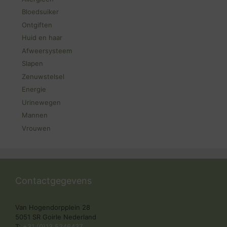
Bloedsuiker
Ontgiften
Huid en haar
Afweersysteem
Slapen
Zenuwstelsel
Energie
Urinewegen
Mannen
Vrouwen
Contactgegevens
Van Hogendorpplein 28
5051 SR Goirle Nederland
T:
+31 (0)13 5346437