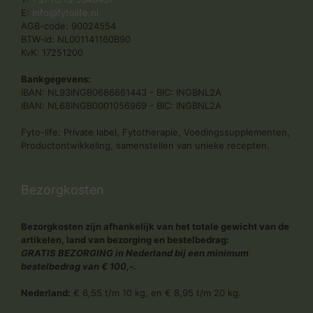
E:
info@fytolife.nl
AGB-code: 90024554
BTW-id: NL001141160B90
KvK: 17251200
Bankgegevens:
IBAN: NL93INGB0686661443 - BIC: INGBNL2A
IBAN: NL68INGB0001056969 - BIC: INGBNL2A
Fyto-life: Private label, Fytotherapie, Voedingssupplementen,
Productontwikkeling, samenstellen van unieke recepten.
Bezorgkosten
Bezorgkosten zijn afhankelijk van het totale gewicht van de
artikelen, land van bezorging en bestelbedrag:
GRATIS BEZORGING in Nederland bij een minimum
bestelbedrag van € 100,-.
Nederland:
€ 6,55 t/m 10 kg, en € 8,95 t/m 20 kg.