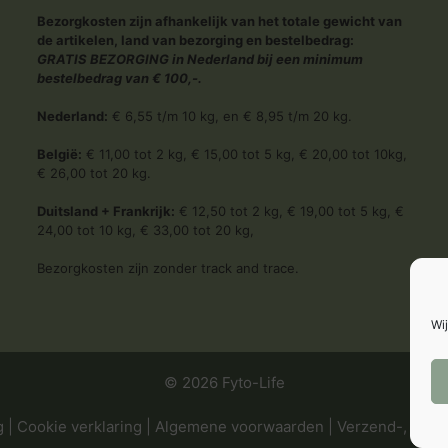
Bezorgkosten zijn afhankelijk van het totale gewicht van
de artikelen, land van bezorging en bestelbedrag:
GRATIS BEZORGING in Nederland bij een minimum
bestelbedrag van € 100,-.
Nederland:
€ 6,55 t/m 10 kg, en € 8,95 t/m 20 kg.
België:
€ 11,00 tot 2 kg, € 15,00 tot 5 kg, € 20,00 tot 10kg,
€ 26,00 tot 20 kg.
Duitsland + Frankrijk:
€ 12,50 tot 2 kg, € 19,00 tot 5 kg, €
24,00 tot 10 kg, € 33,00 tot 20 kg,
Bezorgkosten zijn zonder track and trace.
Wij
© 2026 Fyto-Life
g
|
Cookie verklaring
|
Algemene voorwaarden
|
Verzend-, retou