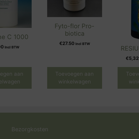
Fyto-flor Pro-
biotica
ne C 1000
€
27.50
Incl BTW
00
RESIU
Incl BTW
€
5,32
egen aan
Toevoegen aan
Toev
elwagen
winkelwagen
win
Bezorgkosten