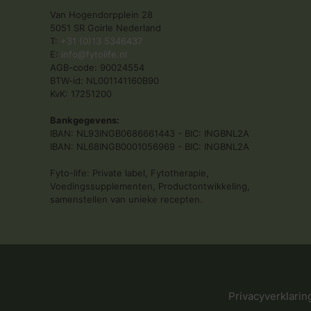
Van Hogendorpplein 28
5051 SR Goirle Nederland
T:
+31 (0)13 5346437
E:
info@fytolife.nl
AGB-code: 90024554
BTW-id: NL001141160B90
KvK: 17251200
Bankgegevens:
IBAN: NL93INGB0686661443 - BIC: INGBNL2A
IBAN: NL68INGB0001056969 - BIC: INGBNL2A
Fyto-life: Private label, Fytotherapie,
Voedingssupplementen, Productontwikkeling,
samenstellen van unieke recepten.
Privacyverklarin