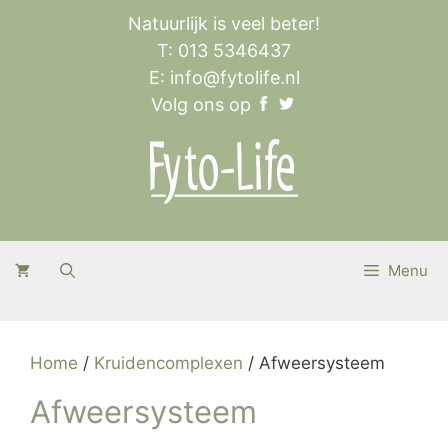
Ga
Natuurlijk is veel beter!
naar
T: 013 5346437
de
E:
info@fytolife.nl
inhoud
Volg ons op
Menu
Home
/
Kruidencomplexen
/ Afweersysteem
Afweersysteem