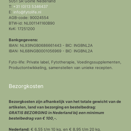
5051 SR Goirle Nederland
T:
+31 (0)13 5346437
E:
info@fytolife.nl
AGB-code: 90024554
BTW-id: NL001141160B90
KvK: 17251200
Bankgegevens:
IBAN: NL93INGB0686661443 - BIC: INGBNL2A
IBAN: NL68INGB0001056969 - BIC: INGBNL2A
Fyto-life: Private label, Fytotherapie, Voedingssupplementen,
Productontwikkeling, samenstellen van unieke recepten.
Bezorgkosten
Bezorgkosten zijn afhankelijk van het totale gewicht van de
artikelen, land van bezorging en bestelbedrag:
GRATIS BEZORGING in Nederland bij een minimum
bestelbedrag van € 100,-.
Nederland:
€ 6,55 t/m 10 kg, en € 8,95 t/m 20 kg.