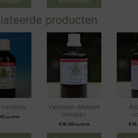
elwagen
winkelwagen
lateerde producten
 complex
Valeriaan-Melisse
Al
complex
c
00
Incl BTW
€
16.00
€
16
Incl BTW