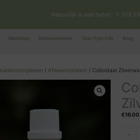
Natuurlijk is veel beter!
T: 013 5
Webshop
Abonnementen
Over Fyto-Life
Blog
ruidencomplexen
/
Afweersysteem
/ Colloidaal Zilverwa
Col
Zi
€
16.00
-
Colloid