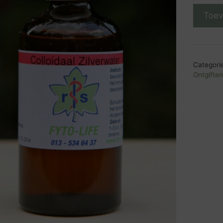
Zilverw
Toev
aantal
Categori
Ontgifte