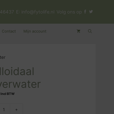
346437
E:
info@fytolife.nl
Volg ons op
Contact
Mijn account
ter
loidaal
lverwater
Incl BTW
+
aal