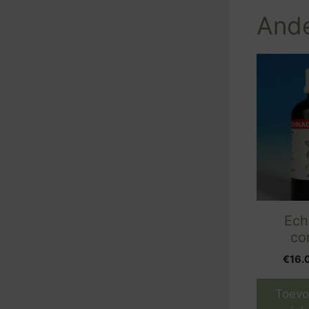
Ande
Ech
co
€
16.
Toevo