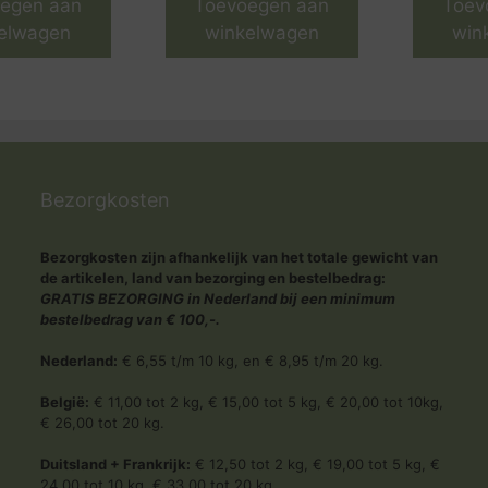
egen aan
Toevoegen aan
Toev
elwagen
winkelwagen
win
Bezorgkosten
Bezorgkosten zijn afhankelijk van het totale gewicht van
de artikelen, land van bezorging en bestelbedrag:
GRATIS BEZORGING in Nederland bij een minimum
bestelbedrag van € 100,-.
Nederland:
€ 6,55 t/m 10 kg, en € 8,95 t/m 20 kg.
België:
€ 11,00 tot 2 kg, € 15,00 tot 5 kg, € 20,00 tot 10kg,
€ 26,00 tot 20 kg.
Duitsland + Frankrijk:
€ 12,50 tot 2 kg, € 19,00 tot 5 kg, €
24,00 tot 10 kg, € 33,00 tot 20 kg,