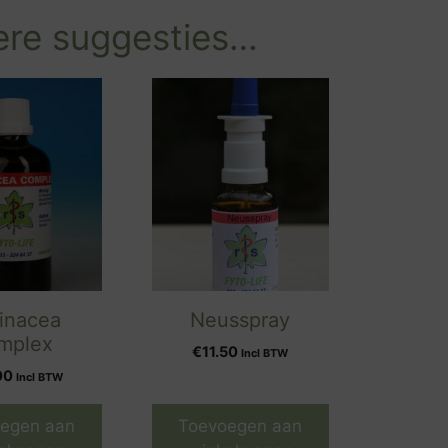
re suggesties…
inacea
Neusspray
mplex
€
11.50
Incl BTW
00
Incl BTW
egen aan
Toevoegen aan