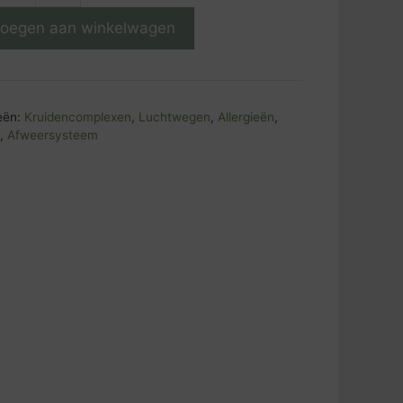
ater
oegen aan winkelwagen
eën:
Kruidencomplexen
,
Luchtwegen
,
Allergieën
,
n
,
Afweersysteem