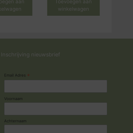
oegen aan
Toevoegen aan
kelwagen
winkelwagen
Inschrijving nieuwsbrief
*
Email Adres
Voornaam
Achternaam