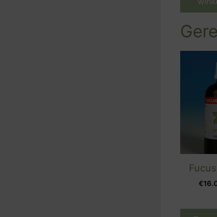
wink
Gere
Fucus
€
16.