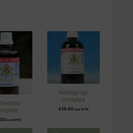
Reinigings
complex
chemilla
€
16.00
omplex
Incl BTW
.00
Incl BTW