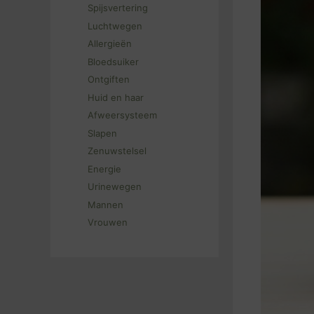
Spijsvertering
Luchtwegen
Allergieën
Bloedsuiker
Ontgiften
Huid en haar
Afweersysteem
Slapen
Zenuwstelsel
Energie
Urinewegen
Mannen
Vrouwen