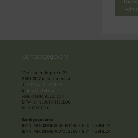
Toevo
wink
Contactgegevens
Van Hogendorpplein 28
5051 SR Goirle Nederland
T:
+31 (0)13 5346437
E:
info@fytolife.nl
AGB-code: 90024554
BTW-id: NL001141160B90
KvK: 17251200
Bankgegevens:
IBAN: NL93INGB0686661443 - BIC: INGBNL2A
IBAN: NL68INGB0001056969 - BIC: INGBNL2A