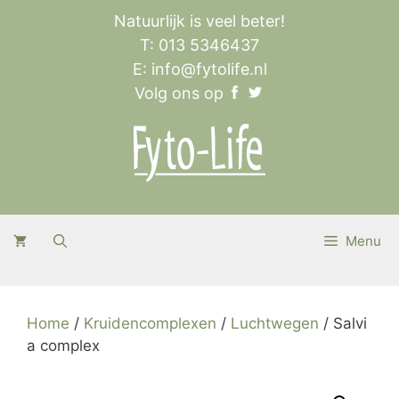
Ga
Natuurlijk is veel beter!
naar
T: 013 5346437
de
E:
info@fytolife.nl
inhoud
Volg ons op
Menu
Home
/
Kruidencomplexen
/
Luchtwegen
/ Salvi
a complex