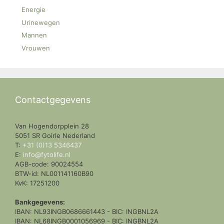
Energie
Urinewegen
Mannen
Vrouwen
Contactgegevens
Van Hogendorpplein 28
5051 SR Goirle Nederland
T:
+31 (0)13 5346437
E:
info@fytolife.nl
AGB-code: 90024554
BTW-id: NL001141160B90
KvK: 17251200
Bankgegevens:
IBAN: NL93INGB0686661443 - BIC: INGBNL2A
IBAN: NL68INGB0001056969 - BIC: INGBNL2A