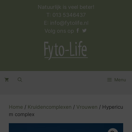
Ga
Natuurlijk is veel beter!
naar
T: 013 5346437
de
E:
info@fytolife.nl
inhoud
Volg ons op
Menu
Home
/
Kruidencomplexen
/
Vrouwen
/ Hypericu
m complex