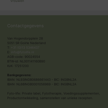
Vrouwen
Contactgegevens
Van Hogendorpplein 28
5051 SR Goirle Nederland
T:
+31 (0)13 5346437
E:
info@fytolife.nl
AGB-code: 90024554
BTW-id: NL001141160B90
KvK: 17251200
Bankgegevens:
IBAN: NL93INGB0686661443 - BIC: INGBNL2A
IBAN: NL68INGB0001056969 - BIC: INGBNL2A
Fyto-life: Private label, Fytotherapie, Voedingssupplementen,
Productontwikkeling, samenstellen van unieke recepten.