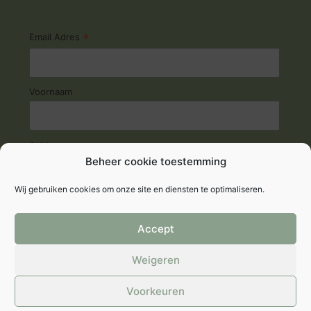
*
Email Adres
Voornaam
Achternaam
Beheer cookie toestemming
Wij gebruiken cookies om onze site en diensten te optimaliseren.
Accept
Weigeren
© 2026 Fyto-Life
Voorkeuren
Privacyverklaring
|
Cookie verklaring
|
Algemene