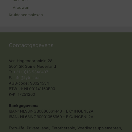
Vrouwen
Kruidencomplexen
Contactgegevens
Van Hogendorpplein 28
5051 SR Goirle Nederland
T:
+31 (0)13 5346437
E:
info@fytolife.nl
AGB-code: 90024554
BTW-id: NL001141160B90
KvK: 17251200
Bankgegevens:
IBAN: NL93INGB0686661443 - BIC: INGBNL2A
IBAN: NL68INGB0001056969 - BIC: INGBNL2A
Fyto-life: Private label, Fytotherapie, Voedingssupplementen,